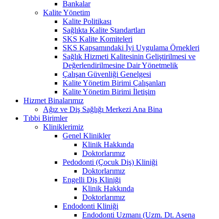
Bankalar
Kalite Yönetim
Kalite Politikası
Sağlıkta Kalite Standartları
SKS Kalite Komiteleri
SKS Kapsamındaki İyi Uygulama Örnekleri
Sağlık Hizmeti Kalitesinin Geliştirilmesi ve
Değerlendirilmesine Dair Yönetmelik
Çalışan Güvenliği Genelgesi
Kalite Yönetim Birimi Çalışanları
Kalite Yönetim Birimi İletişim
Hizmet Binalarımız
Ağız ve Diş Sağlığı Merkezi Ana Bina
Tıbbi Birimler
Kliniklerimiz
Genel Klinikler
Klinik Hakkında
Doktorlarımız
Pedodonti (Çocuk Diş) Kliniği
Doktorlarımız
Engelli Diş Kliniği
Klinik Hakkında
Doktorlarımız
Endodonti Kliniği
Endodonti Uzmanı (Uzm. Dt. Asena