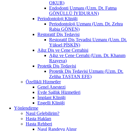
OKUR)
Endodonti Uzmanı (Uzm. Dt. Fatma
GÖNÜLLÜ İYİDURAN)
Periodontoloji Kliniği
Periodontoloji Uzmanı (Uzm. Dt. Zehra
Rabia GÖNEN)
Restoratif Diş Tedavisi
Restoratif Diş Tevadisi Uzmanı (Uzm. Dt.
Yüksel PİŞKİN)
Ağız Diş ve Çene Cerrahisi
Ağız ve Çene Cerrahi (Uzm. Dt. Khanım
Rzayeva)
Protetik Diş Tedavisi
Protetik Diş Tedavisi Uzmanı (Uzm. Dt.
Zeliha TAŞTAN EFE)
Özellikli Hizmetler
Genel Anestezi
Evde Sağlık Hizmetleri
İmplant Kliniği
Engelli Kliniği
Yönlendirme
Nasıl Gelebilirim?
Hasta Hakları
Hasta Rehberi
Nasıl Randevu Alınır