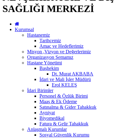
SAĞLIĞI MERKEZİ
Kurumsal
Hastanemiz
Tarihçemiz
Amaç ve Hedeflerimiz
Misyon ,Vizyon ve Değerlerimiz
Organizasyon Şemamız
Hastane Yönetimi
Başhekim
Dt. Murat AKBABA
İdari ve Mali İşler Müdürü
Erol KELEŞ
İdari Birimler
Personel & Özlük Birimi
Maaş & Ek Ödeme
Satınalma & Gider Tahakkuk
Ayniyat
Biyomedikal
Fatura & Gelir Tahakkuk
Anlaşmalı Kurumlar
Sosyal Güvenlik Kurumu