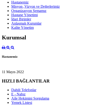
Hastanemiz
Misyon ,Vizyon ve Değerlerimiz
Organizasyon Şemamız
Hastane Yönetimi
İdari Birimler
Anlaşmalı Kurumlar
Kalite Yönetim
Kurumsal
Hastanemiz
11 Mayıs 2022
HIZLI BAĞLANTILAR
Dahili Telefonlar
E - Nabız
Aile Hekimini Sorgulama
Yemek Listesi