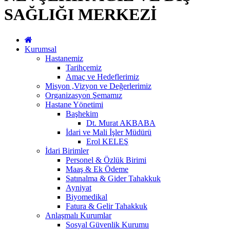
SAĞLIĞI MERKEZİ
Kurumsal
Hastanemiz
Tarihçemiz
Amaç ve Hedeflerimiz
Misyon ,Vizyon ve Değerlerimiz
Organizasyon Şemamız
Hastane Yönetimi
Başhekim
Dt. Murat AKBABA
İdari ve Mali İşler Müdürü
Erol KELEŞ
İdari Birimler
Personel & Özlük Birimi
Maaş & Ek Ödeme
Satınalma & Gider Tahakkuk
Ayniyat
Biyomedikal
Fatura & Gelir Tahakkuk
Anlaşmalı Kurumlar
Sosyal Güvenlik Kurumu