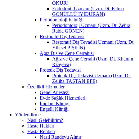
OKUR)
Endodonti Uzmanı (Uzm. Dt. Fatma
GÖNÜLLÜ İYİDURAN)
Periodontoloji Kliniği
Periodontoloji Uzmanı (Uzm. Dt. Zehra
Rabia GÖNEN)
Restoratif Diş Tedavisi
Restoratif Diş Tevadisi Uzmanı (Uzm. Dt.
Yüksel PİŞKİN)
Ağız Diş ve Çene Cerrahisi
Ağız ve Çene Cerrahi (Uzm. Dt. Khanım
Rzayeva)
Protetik Diş Tedavisi
Protetik Diş Tedavisi Uzmanı (Uzm. Dt.
Zeliha TAŞTAN EFE)
Özellikli Hizmetler
Genel Anestezi
Evde Sağlık Hizmetleri
İmplant Kliniği
Engelli Kliniği
Yönlendirme
Nasıl Gelebilirim?
Hasta Hakları
Hasta Rehberi
Nasıl Randevu Alınır