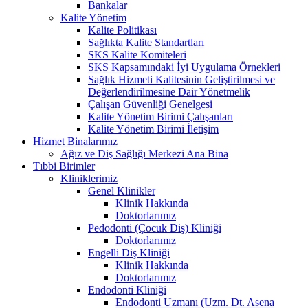
Bankalar
Kalite Yönetim
Kalite Politikası
Sağlıkta Kalite Standartları
SKS Kalite Komiteleri
SKS Kapsamındaki İyi Uygulama Örnekleri
Sağlık Hizmeti Kalitesinin Geliştirilmesi ve
Değerlendirilmesine Dair Yönetmelik
Çalışan Güvenliği Genelgesi
Kalite Yönetim Birimi Çalışanları
Kalite Yönetim Birimi İletişim
Hizmet Binalarımız
Ağız ve Diş Sağlığı Merkezi Ana Bina
Tıbbi Birimler
Kliniklerimiz
Genel Klinikler
Klinik Hakkında
Doktorlarımız
Pedodonti (Çocuk Diş) Kliniği
Doktorlarımız
Engelli Diş Kliniği
Klinik Hakkında
Doktorlarımız
Endodonti Kliniği
Endodonti Uzmanı (Uzm. Dt. Asena