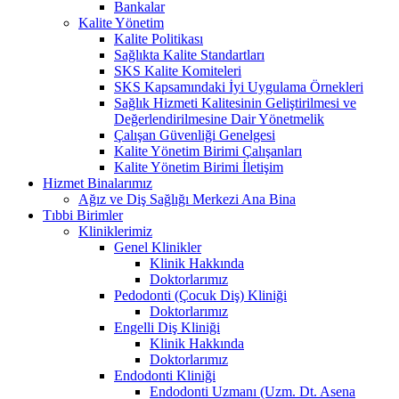
Bankalar
Kalite Yönetim
Kalite Politikası
Sağlıkta Kalite Standartları
SKS Kalite Komiteleri
SKS Kapsamındaki İyi Uygulama Örnekleri
Sağlık Hizmeti Kalitesinin Geliştirilmesi ve
Değerlendirilmesine Dair Yönetmelik
Çalışan Güvenliği Genelgesi
Kalite Yönetim Birimi Çalışanları
Kalite Yönetim Birimi İletişim
Hizmet Binalarımız
Ağız ve Diş Sağlığı Merkezi Ana Bina
Tıbbi Birimler
Kliniklerimiz
Genel Klinikler
Klinik Hakkında
Doktorlarımız
Pedodonti (Çocuk Diş) Kliniği
Doktorlarımız
Engelli Diş Kliniği
Klinik Hakkında
Doktorlarımız
Endodonti Kliniği
Endodonti Uzmanı (Uzm. Dt. Asena