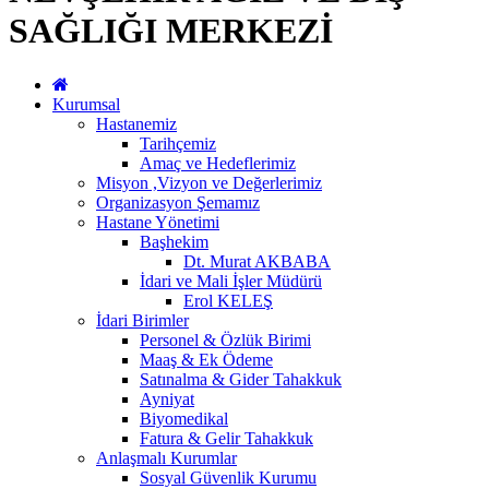
SAĞLIĞI MERKEZİ
Kurumsal
Hastanemiz
Tarihçemiz
Amaç ve Hedeflerimiz
Misyon ,Vizyon ve Değerlerimiz
Organizasyon Şemamız
Hastane Yönetimi
Başhekim
Dt. Murat AKBABA
İdari ve Mali İşler Müdürü
Erol KELEŞ
İdari Birimler
Personel & Özlük Birimi
Maaş & Ek Ödeme
Satınalma & Gider Tahakkuk
Ayniyat
Biyomedikal
Fatura & Gelir Tahakkuk
Anlaşmalı Kurumlar
Sosyal Güvenlik Kurumu