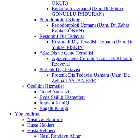
OKUR)
Endodonti Uzmanı (Uzm. Dt. Fatma
GÖNÜLLÜ İYİDURAN)
Periodontoloji Kliniği
Periodontoloji Uzmanı (Uzm. Dt. Zehra
Rabia GÖNEN)
Restoratif Diş Tedavisi
Restoratif Diş Tevadisi Uzmanı (Uzm. Dt.
Yüksel PİŞKİN)
Ağız Diş ve Çene Cerrahisi
Ağız ve Çene Cerrahi (Uzm. Dt. Khanım
Rzayeva)
Protetik Diş Tedavisi
Protetik Diş Tedavisi Uzmanı (Uzm. Dt.
Zeliha TAŞTAN EFE)
Özellikli Hizmetler
Genel Anestezi
Evde Sağlık Hizmetleri
İmplant Kliniği
Engelli Kliniği
Yönlendirme
Nasıl Gelebilirim?
Hasta Hakları
Hasta Rehberi
Nasıl Randevu Alınır