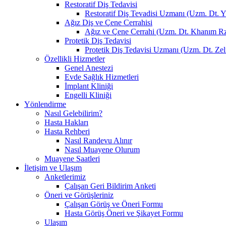
Restoratif Diş Tedavisi
Restoratif Diş Tevadisi Uzmanı (Uzm. Dt. 
Ağız Diş ve Çene Cerrahisi
Ağız ve Çene Cerrahi (Uzm. Dt. Khanım R
Protetik Diş Tedavisi
Protetik Diş Tedavisi Uzmanı (Uzm. Dt. 
Özellikli Hizmetler
Genel Anestezi
Evde Sağlık Hizmetleri
İmplant Kliniği
Engelli Kliniği
Yönlendirme
Nasıl Gelebilirim?
Hasta Hakları
Hasta Rehberi
Nasıl Randevu Alınır
Nasıl Muayene Olurum
Muayene Saatleri
İletişim ve Ulaşım
Anketlerimiz
Çalışan Geri Bildirim Anketi
Öneri ve Görüşleriniz
Çalışan Görüş ve Öneri Formu
Hasta Görüş Öneri ve Şikayet Formu
Ulaşım