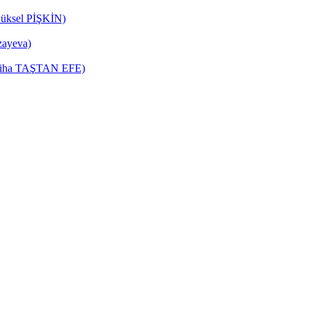
Yüksel PİŞKİN)
zayeva)
Zeliha TAŞTAN EFE)