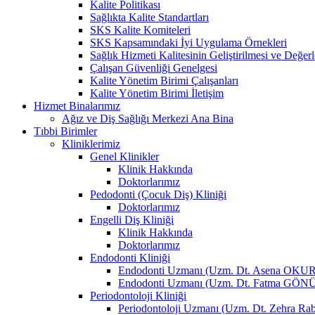
Kalite Politikası
Sağlıkta Kalite Standartları
SKS Kalite Komiteleri
SKS Kapsamındaki İyi Uygulama Örnekleri
Sağlık Hizmeti Kalitesinin Geliştirilmesi ve Değer
Çalışan Güvenliği Genelgesi
Kalite Yönetim Birimi Çalışanları
Kalite Yönetim Birimi İletişim
Hizmet Binalarımız
Ağız ve Diş Sağlığı Merkezi Ana Bina
Tıbbi Birimler
Kliniklerimiz
Genel Klinikler
Klinik Hakkında
Doktorlarımız
Pedodonti (Çocuk Diş) Kliniği
Doktorlarımız
Engelli Diş Kliniği
Klinik Hakkında
Doktorlarımız
Endodonti Kliniği
Endodonti Uzmanı (Uzm. Dt. Asena OKUR
Endodonti Uzmanı (Uzm. Dt. Fatma G
Periodontoloji Kliniği
Periodontoloji Uzmanı (Uzm. Dt. Zehra 