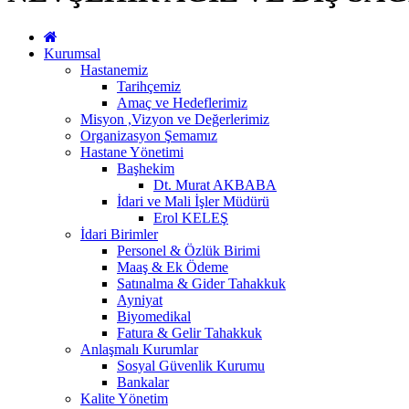
Kurumsal
Hastanemiz
Tarihçemiz
Amaç ve Hedeflerimiz
Misyon ,Vizyon ve Değerlerimiz
Organizasyon Şemamız
Hastane Yönetimi
Başhekim
Dt. Murat AKBABA
İdari ve Mali İşler Müdürü
Erol KELEŞ
İdari Birimler
Personel & Özlük Birimi
Maaş & Ek Ödeme
Satınalma & Gider Tahakkuk
Ayniyat
Biyomedikal
Fatura & Gelir Tahakkuk
Anlaşmalı Kurumlar
Sosyal Güvenlik Kurumu
Bankalar
Kalite Yönetim