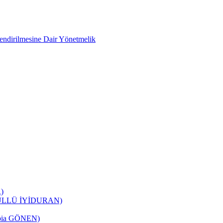
lendirilmesine Dair Yönetmelik
)
ÖNÜLLÜ İYİDURAN)
Rabia GÖNEN)