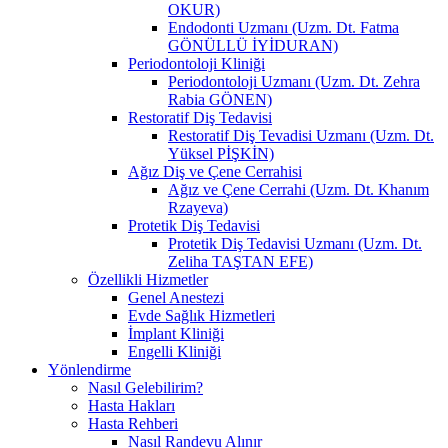
OKUR)
Endodonti Uzmanı (Uzm. Dt. Fatma
GÖNÜLLÜ İYİDURAN)
Periodontoloji Kliniği
Periodontoloji Uzmanı (Uzm. Dt. Zehra
Rabia GÖNEN)
Restoratif Diş Tedavisi
Restoratif Diş Tevadisi Uzmanı (Uzm. Dt.
Yüksel PİŞKİN)
Ağız Diş ve Çene Cerrahisi
Ağız ve Çene Cerrahi (Uzm. Dt. Khanım
Rzayeva)
Protetik Diş Tedavisi
Protetik Diş Tedavisi Uzmanı (Uzm. Dt.
Zeliha TAŞTAN EFE)
Özellikli Hizmetler
Genel Anestezi
Evde Sağlık Hizmetleri
İmplant Kliniği
Engelli Kliniği
Yönlendirme
Nasıl Gelebilirim?
Hasta Hakları
Hasta Rehberi
Nasıl Randevu Alınır