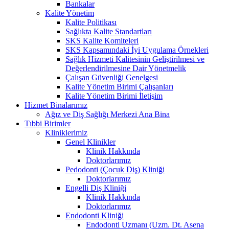
Bankalar
Kalite Yönetim
Kalite Politikası
Sağlıkta Kalite Standartları
SKS Kalite Komiteleri
SKS Kapsamındaki İyi Uygulama Örnekleri
Sağlık Hizmeti Kalitesinin Geliştirilmesi ve
Değerlendirilmesine Dair Yönetmelik
Çalışan Güvenliği Genelgesi
Kalite Yönetim Birimi Çalışanları
Kalite Yönetim Birimi İletişim
Hizmet Binalarımız
Ağız ve Diş Sağlığı Merkezi Ana Bina
Tıbbi Birimler
Kliniklerimiz
Genel Klinikler
Klinik Hakkında
Doktorlarımız
Pedodonti (Çocuk Diş) Kliniği
Doktorlarımız
Engelli Diş Kliniği
Klinik Hakkında
Doktorlarımız
Endodonti Kliniği
Endodonti Uzmanı (Uzm. Dt. Asena