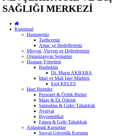
SAĞLIĞI MERKEZİ
Kurumsal
Hastanemiz
Tarihçemiz
Amaç ve Hedeflerimiz
Misyon ,Vizyon ve Değerlerimiz
Organizasyon Şemamız
Hastane Yönetimi
Başhekim
Dt. Murat AKBABA
İdari ve Mali İşler Müdürü
Erol KELEŞ
İdari Birimler
Personel & Özlük Birimi
Maaş & Ek Ödeme
Satınalma & Gider Tahakkuk
Ayniyat
Biyomedikal
Fatura & Gelir Tahakkuk
Anlaşmalı Kurumlar
Sosyal Güvenlik Kurumu