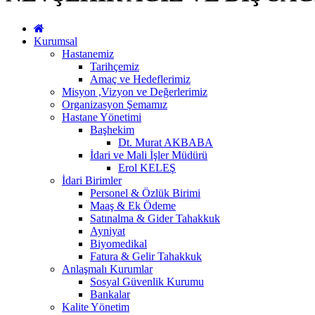
Kurumsal
Hastanemiz
Tarihçemiz
Amaç ve Hedeflerimiz
Misyon ,Vizyon ve Değerlerimiz
Organizasyon Şemamız
Hastane Yönetimi
Başhekim
Dt. Murat AKBABA
İdari ve Mali İşler Müdürü
Erol KELEŞ
İdari Birimler
Personel & Özlük Birimi
Maaş & Ek Ödeme
Satınalma & Gider Tahakkuk
Ayniyat
Biyomedikal
Fatura & Gelir Tahakkuk
Anlaşmalı Kurumlar
Sosyal Güvenlik Kurumu
Bankalar
Kalite Yönetim