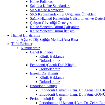
Kalite Politikası
Sağlıkta Kalite Standartları
SKS Kalite Komiteleri
SKS Kapsamındaki İyi Uygulama Örnekleri
Sağlık Hizmeti Kalitesinin Geliştirilmesi ve Değer
Çalışan Güvenliği Genelgesi
Kalite Yönetim Birimi Çalışanları
Kalite Yönetim Birimi İletişim
Hizmet Binalarımız
Ağız ve Diş Sağlığı Merkezi Ana Bina
Tıbbi Birimler
Kliniklerimiz
Genel Klinikler
Klinik Hakkında
Doktorlarımız
Pedodonti (Çocuk Diş) Kliniği
Doktorlarımız
Engelli Diş Kliniği
Klinik Hakkında
Doktorlarımız
Endodonti Kliniği
Endodonti Uzmanı (Uzm. Dt. Asena OKUR
Endodonti Uzmanı (Uzm. Dt. Fatma G
Periodontoloji Kliniği
Periodontoloji Uzmanı (Uzm. Dt. Zehra 