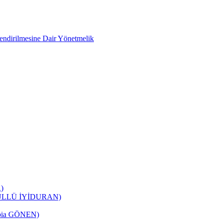
lendirilmesine Dair Yönetmelik
)
ÖNÜLLÜ İYİDURAN)
Rabia GÖNEN)