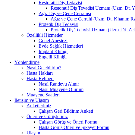
Restoratif Diş Tedavisi
Restoratif Diş Tevadisi Uzmanı (Uzm. Dt. 
Ağız Diş ve Çene Cerrahisi
Ağız ve Çene Cerrahi (Uzm. Dt. Khanım R
Protetik Diş Tedavisi
Protetik Diş Tedavisi Uzmanı (Uzm. Dt. 
Özellikli Hizmetler
Genel Anestezi
Evde Sağlık Hizmetleri
İmplant Kliniği
Engelli Kliniği
Yönlendirme
Nasıl Gelebilirim?
Hasta Hakları
Hasta Rehberi
Nasıl Randevu Alınır
Nasıl Muayene Olurum
Muayene Saatleri
İletişim ve Ulaşım
Anketlerimiz
Çalışan Geri Bildirim Anketi
Öneri ve Görüşleriniz
Çalışan Görüş ve Öneri Formu
Hasta Görüş Öneri ve Şikayet Formu
Ulaşım