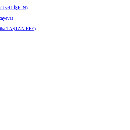
Yüksel PİŞKİN)
zayeva)
Zeliha TAŞTAN EFE)